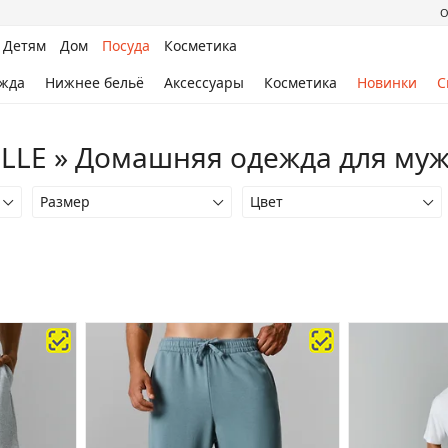
О
Детям
Дом
Посуда
Косметика
жда
Нижнее бельё
Аксессуары
Косметика
Новинки
С
LLE » Домашняя одежда для му
Размер
Цвет