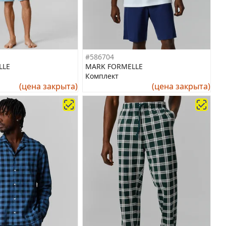
#586704
LLE
MARK FORMELLE
Комплект
(цена закрыта)
(цена закрыта)