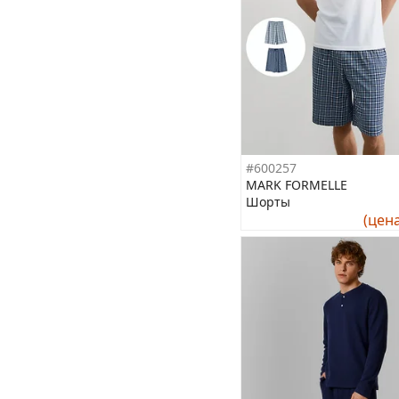
#600257
MARK FORMELLE
Шорты
(цен