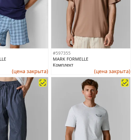
#597355
LLE
MARK FORMELLE
Комплект
(цена закрыта)
(цена закрыта)