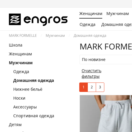
Женщинам
Мужчинам
Одежда
Домашняя оде
MARK FORMELLE
/
Мужчинам
/
Домашняя одежда
MARK FORME
Школа
Женщинам
По новизне
Мужчинам
Очистить
Одежда
фильтры
Домашняя одежда
1
2
3
Нижнее бельё
Носки
Аксессуары
Спортивная одежда
Детям