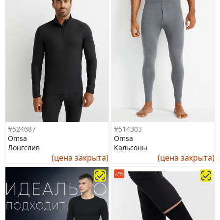
#524687
#514303
Omsa
Omsa
Лонгслив
Кальсоны
(цена закрыта)
(цена закрыта)
-7%