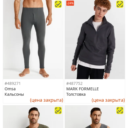
-24%
#489271
#487752
Omsa
MARK FORMELLE
Кальсоны
Толстовка
(цена закрыта)
(цена закрыта)