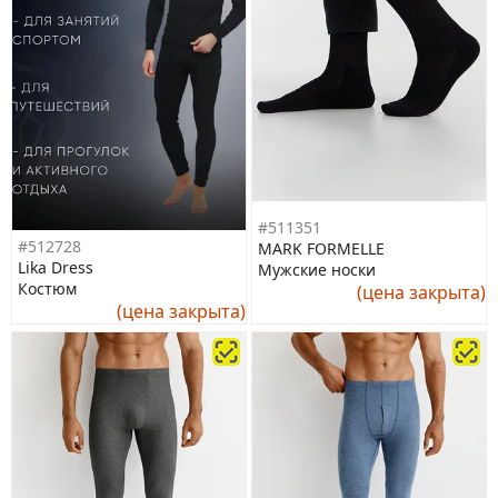
#511351
#512728
MARK FORMELLE
Lika Dress
Мужские носки
Костюм
(цена закрыта)
(цена закрыта)