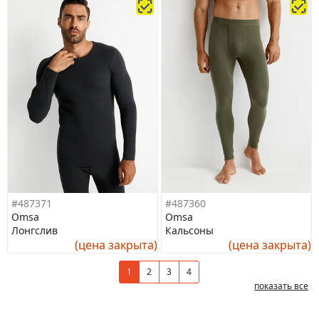
#487371
#487360
Omsa
Omsa
Лонгслив
Кальсоны
(цена закрыта)
(цена закрыта)
1
2
3
4
показать все