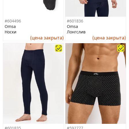
#604496
#601836
Omsa
Omsa
Носки
Лонгслив
(цена закрыта)
(цена закрыта)
#601835
#592777