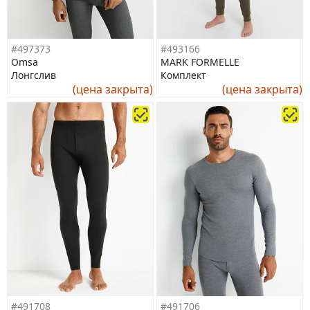
#497373
#493166
Omsa
MARK FORMELLE
Лонгслив
Комплект
(цена закрыта)
(цена закрыта)
#491708
#491706