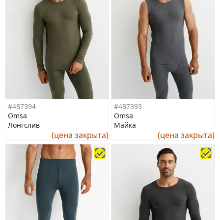
#487394
#487393
Omsa
Omsa
Лонгслив
Майка
(цена закрыта)
(цена закрыта)