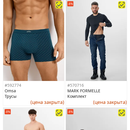
-8%
#592774
#570716
Omsa
MARK FORMELLE
Трусы
Комплект
(цена закрыта)
(цена закрыта)
-8%
-8%