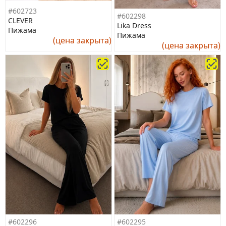
#602723
#602298
CLEVER
Lika Dress
Пижама
Пижама
(цена закрыта)
(цена закрыта)
#602296
#602295