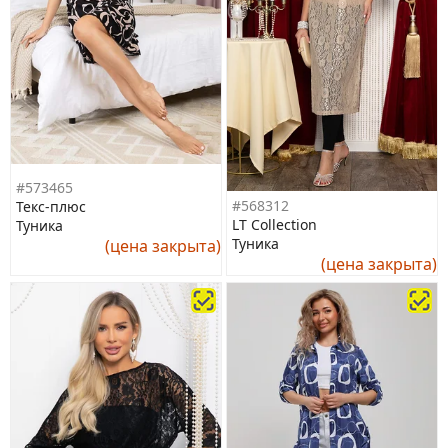
#573465
#568312
Текс-плюс
LT Collection
Туника
Туника
(цена закрыта)
(цена закрыта)