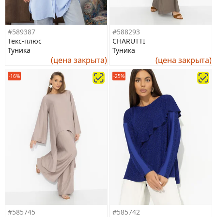
#589387
#588293
Текс-плюс
CHARUTTI
Туника
Туника
(цена закрыта)
(цена закрыта)
-16%
-25%
#585745
#585742