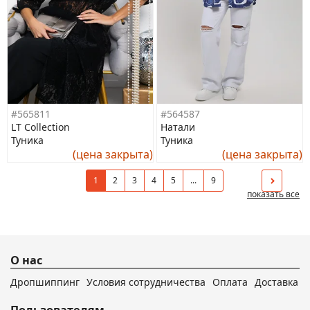
#565811
#564587
LT Collection
Натали
Туника
Туника
(цена закрыта)
(цена закрыта)
1
2
3
4
5
...
9
показать все
О нас
Дропшиппинг
Условия сотрудничества
Оплата
Доставка
Пользователям