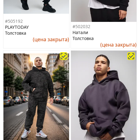
#505192
#502032
PLAYTODAY
Натали
Толстовка
Толстовка
(цена закрыта)
(цена закрыта)