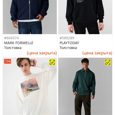
#604374
#589289
MARK FORMELLE
PLAYTODAY
Толстовка
Толстовка
(цена закрыта)
(цена закрыта)
-15%