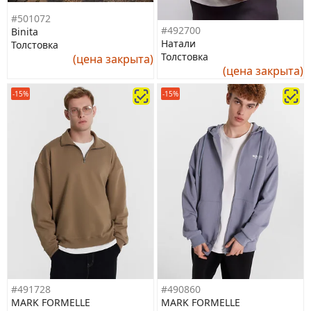
#501072
#492700
Binita
Натали
Толстовка
Толстовка
(цена закрыта)
(цена закрыта)
-15%
-15%
#491728
#490860
MARK FORMELLE
MARK FORMELLE