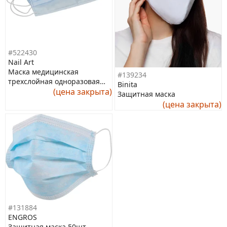
#522430
Nail Art
Маска медицинская
#139234
трехслойная одноразовая
Binita
нестерильная, 50 шт./уп.,
(цена закрыта)
Защитная маска
голубой
(цена закрыта)
#131884
ENGROS
Защитная маска 50шт.