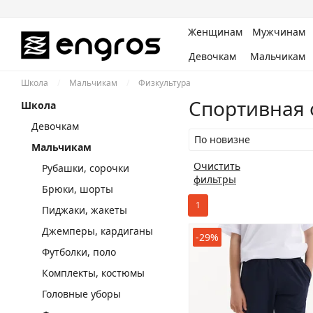
Женщинам
Мужчинам
Девочкам
Мальчикам
Школа
/
Мальчикам
/
Физкультура
Спортивная 
Школа
Девочкам
По новизне
Мальчикам
Очистить
Рубашки, сорочки
фильтры
Брюки, шорты
1
Пиджаки, жакеты
Джемперы, кардиганы
-29%
Футболки, поло
Комплекты, костюмы
Головные уборы