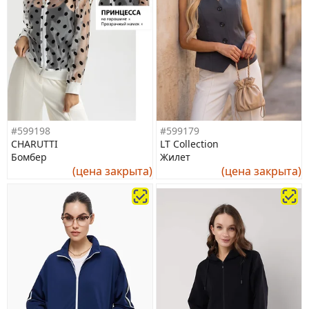
#599198
#599179
CHARUTTI
LT Collection
Бомбер
Жилет
(цена закрыта)
(цена закрыта)