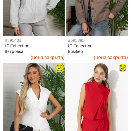
#595403
#595385
LT Collection
LT Collection
Ветровка
Бомбер
(цена закрыта)
(цена закрыта)