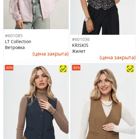
#601085
#601036
LT Collection
KRISKIS
Ветровка
Жилет
(цена закрыта)
(цена закрыта)
-80%
-80%