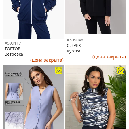
#599048
#599117
CLEVER
TOPTOP
Куртка
Ветровка
(цена закрыта)
(цена закрыта)