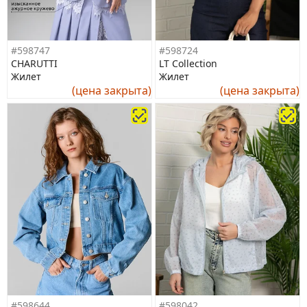
#598747
#598724
CHARUTTI
LT Collection
Жилет
Жилет
(цена закрыта)
(цена закрыта)
#598644
#598042