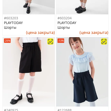
#603203
#603204
PLAYTODAY
PLAYTODAY
Шорты
Шорты
(цена закрыта)
(цена закрыта)
-26%
-13%
#240925
#122688