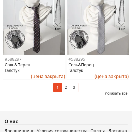
#588297
#588295
Соль&Перец
Соль&Перец
Галстук
Галстук
(цена закрыта)
(цена закрыта)
1
2
3
показать все
О нас
Дропшиппинг
Условия сотрудничества
Оплата
Доставка