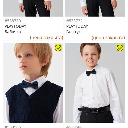
#538730
#538732
PLAYTODAY
PLAYTODAY
Бабочка
Галстук
(цена закрыта)
(цена закрыта)
#539585
#539588