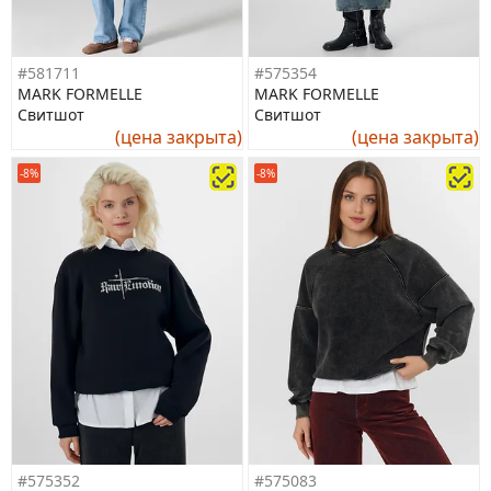
#581711
#575354
MARK FORMELLE
MARK FORMELLE
Свитшот
Свитшот
(цена закрыта)
(цена закрыта)
-8%
-8%
#575352
#575083