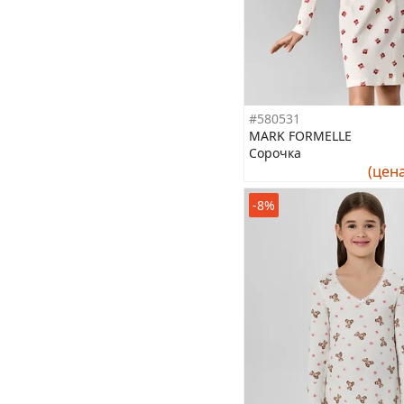
#580531
MARK FORMELLE
Сорочка
(цен
-8%