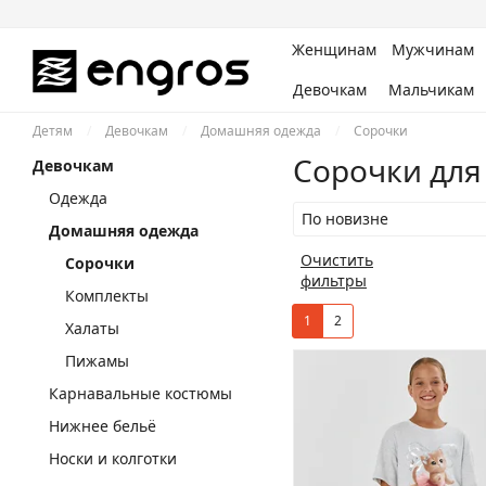
Женщинам
Мужчинам
Девочкам
Мальчикам
Детям
/
Девочкам
/
Домашняя одежда
/
Сорочки
Сорочки для
Девочкам
Одежда
По новизне
Домашняя одежда
Очистить
Сорочки
фильтры
Комплекты
1
2
Халаты
Пижамы
Карнавальные костюмы
Нижнее бельё
Носки и колготки