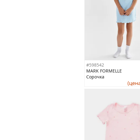
#598542
MARK FORMELLE
Сорочка
(цен