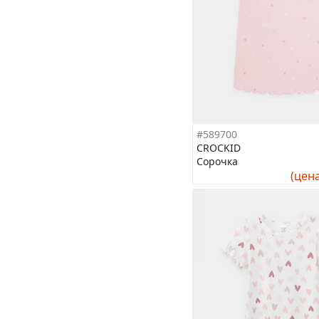
#589700
CROCKID
Сорочка
(цен