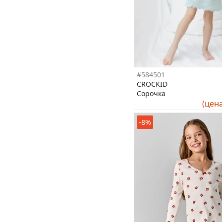
#584501
CROCKID
Сорочка
(цен
-8%