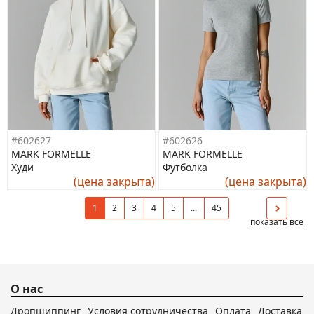
#602627
#602626
MARK FORMELLE
MARK FORMELLE
Худи
Футболка
(цена закрыта)
(цена закрыта)
1
2
3
4
5
...
45
показать все
О нас
Дропшиппинг
Условия сотрудничества
Оплата
Доставка