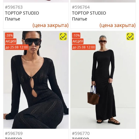
#596763
#596764
TOPTOP STUDIO
TOPTOP STUDIO
Платье
Платье
(цена закрыта)
(цена закрыта)
-38%
-10%
АКЦИЯ
АКЦИЯ
до 25.08 12:00
до 25.08 12:00
#596769
#596770