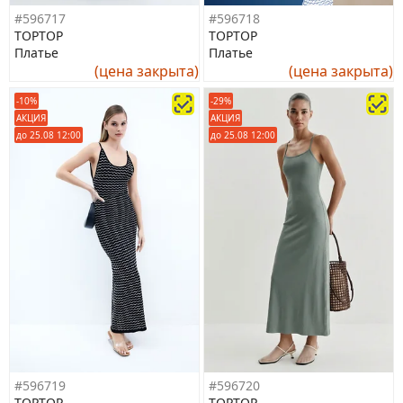
#596717
#596718
TOPTOP
TOPTOP
Платье
Платье
(цена закрыта)
(цена закрыта)
-10%
-29%
АКЦИЯ
АКЦИЯ
до 25.08 12:00
до 25.08 12:00
#596719
#596720
TOPTOP
TOPTOP