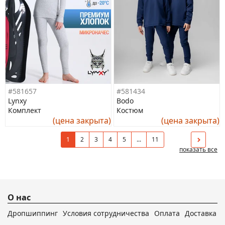
#581657
#581434
Lynxy
Bodo
Комплект
Костюм
(цена закрыта)
(цена закрыта)
1
2
3
4
5
...
11
показать все
О нас
Дропшиппинг
Условия сотрудничества
Оплата
Доставка