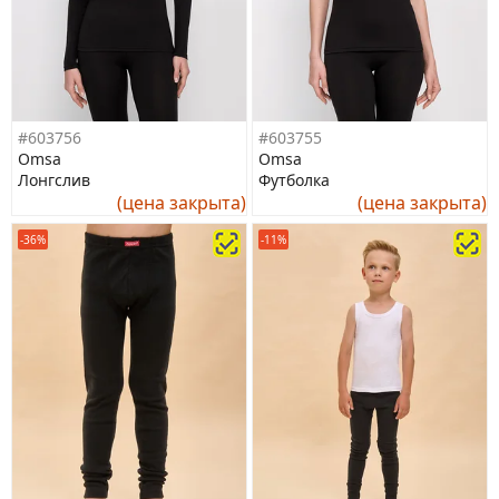
#603756
#603755
Omsa
Omsa
Лонгслив
Футболка
(цена закрыта)
(цена закрыта)
-36%
-11%