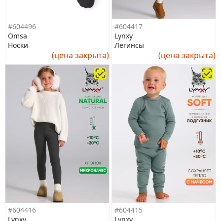
#604496
#604417
Omsa
Lynxy
Носки
Легинсы
(цена закрыта)
(цена закрыта)
#604416
#604415
Lynxy
Lynxy