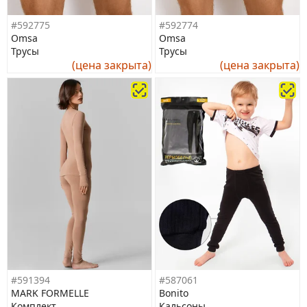
#592775
#592774
Omsa
Omsa
Трусы
Трусы
(цена закрыта)
(цена закрыта)
#591394
#587061
MARK FORMELLE
Bonito
Комплект
Кальсоны