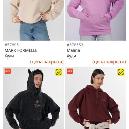
#578951
#578553
MARK FORMELLE
Malina
Худи
Худи
(цена закрыта)
(цена закрыта)
-8%
-8%