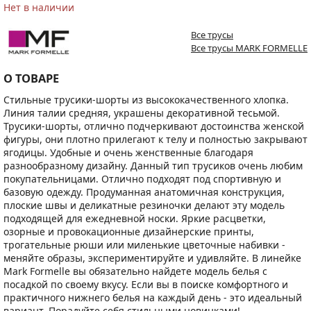
Нет в наличии
Все трусы
Все трусы MARK FORMELLE
О ТОВАРЕ
Стильные трусики-шорты из высококачественного хлопка.
Линия талии средняя, украшены декоративной тесьмой.
Трусики-шорты, отлично подчеркивают достоинства женской
фигуры, они плотно прилегают к телу и полностью закрывают
ягодицы. Удобные и очень женственные благодаря
разнообразному дизайну. Данный тип трусиков очень любим
покупательницами. Отлично подходят под спортивную и
базовую одежду. Продуманная анатомичная конструкция,
плоские швы и деликатные резиночки делают эту модель
подходящей для ежедневной носки. Яркие расцветки,
озорные и провокационные дизайнерские принты,
трогательные рюши или миленькие цветочные набивки -
меняйте образы, экспериментируйте и удивляйте. В линейке
Mark Formelle вы обязательно найдете модель белья с
посадкой по своему вкусу. Если вы в поиске комфортного и
практичного нижнего белья на каждый день - это идеальный
вариант. Порадуйте себя стильными новинками!