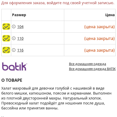
Для оформления заказа, войдите под своей учетной записью.
Размер
Цена
(цена закрыта)
(цена закрыта)
104
104
(цена закрыта)
(цена закрыта)
110
110
(цена закрыта)
(цена закрыта)
116
116
Все домашняя одежда
Все домашняя одежда BATIK
О ТОВАРЕ
Халат махровый для девочки голубой с нашивкой в виде
белого мишки, капюшоном, поясом и карманами. Выполнен
из плотной двусторонней махры. Натуральный хлопок.
Превосходный халат подойдёт для ношения после душа,
бассейна или принятия ванны.