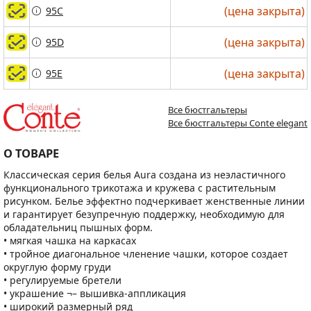
(цена закрыта)
(цена закрыта)
95C
95C
(цена закрыта)
(цена закрыта)
95D
95D
(цена закрыта)
(цена закрыта)
95E
95E
Все бюстгальтеры
Все бюстгальтеры Conte elegant
О ТОВАРЕ
Классическая серия белья Aura создана из неэластичного
функционального трикотажа и кружева с растительным
рисунком. Белье эффектно подчеркивает женственные линии
и гарантирует безупречную поддержку, необходимую для
обладательниц пышных форм.
• мягкая чашка на каркасах
• тройное диагональное членение чашки, которое создает
округлую форму груди
• регулируемые бретели
• украшение ¬– вышивка-аппликация
• широкий размерный ряд