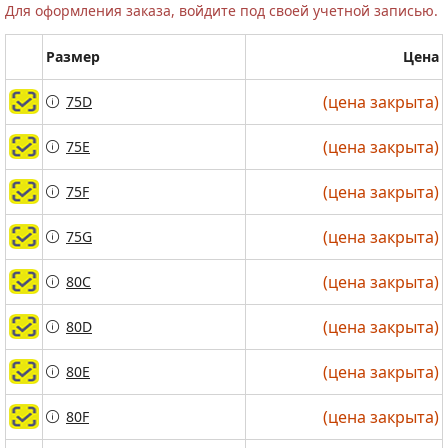
Для оформления заказа, войдите под своей учетной записью.
Размер
Цена
(цена закрыта)
(цена закрыта)
75D
75D
(цена закрыта)
(цена закрыта)
75E
75E
(цена закрыта)
(цена закрыта)
75F
75F
(цена закрыта)
(цена закрыта)
75G
75G
(цена закрыта)
(цена закрыта)
80C
80C
(цена закрыта)
(цена закрыта)
80D
80D
(цена закрыта)
(цена закрыта)
80E
80E
(цена закрыта)
(цена закрыта)
80F
80F